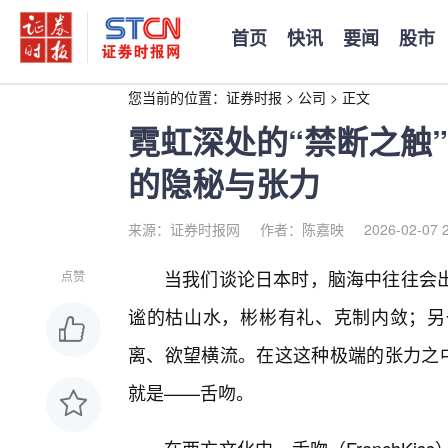
首页
快讯
要闻
股市
您当前的位置：
证券时报
>
公司
>
正文
霓虹深处的“禁断之触
的隐秘与张力
来源：证券时报网
作者：陈嘉映
2026-02-07 
当我们谈论日本时，脑海中往往会
点赞
谧的枯山水，彬彬有礼、克制内敛；另
离、欲望横流。在这这种极端的张力之中
就是——舌吻。