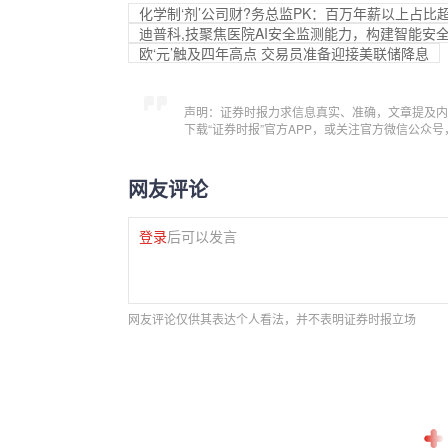
化学制‘剂’公司财?务总监PK：百万年薪以上占比
迪普科,技聚焦医院AI安全监测能力，构建智能安
欧‘元’触及四年高点 交易员准备迎接美联储降息
声明：证券时报力求信息真实、准确，文章提及内
下载“证券时报”官方APP，或关注官方微信公众
网友评论
登录
后可以发言
网友评论仅供其表达个人看法，并不表明证券时报立场