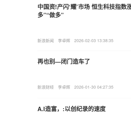
中国资!产闪‘耀’市场 恒生科技指数涨
多”“做多”
新浪新闻
李卓辉
2026-02-03 13:38:35
再也别—闭门造车了
新浪财经
李卓辉
2026-01-30 04:27:35
A.I造富，:以创纪录的速度