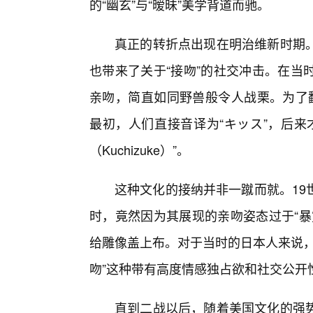
的“幽玄”与“暧昧”美学背道而驰。
真正的转折点出现在明治维新时期
也带来了关于“接吻”的社交冲击。在当
亲吻，简直如同野兽般令人战栗。为了翻
最初，人们直接音译为“キッス”，后来才
（Kuchizuke）”。
这种文化的接纳并非一蹴而就。19
时，竟然因为其展现的亲吻姿态过于“暴
给雕像盖上布。对于当时的日本人来说，
吻”这种带有高度情感独占欲和社交公开
直到二战以后，随着美国文化的强