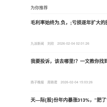
为你推荐
毛利率始终为.负，;亏损逐年扩大
九派新闻
刘欣
2026-02-04 02:01:26
我要投诉，该去哪里!？一文教你找
扬子晚报
周轶君
2026-02-04 15:03:26
天—际{股}份年内暴涨313%，“肥