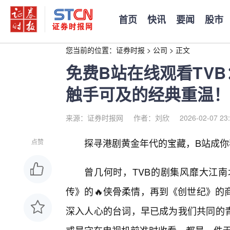
首页
快讯
要闻
股市
您当前的位置：
证券时报
>
公司
>
正文
免费B站在线观看TV
触手可及的经典重温！
来源：证券时报网
作者：刘欣
2026-02-07 23
探寻港剧黄金年代的宝藏，B站成你
点赞
曾几何时，TVB的剧集风靡大江
传》的🔥侠骨柔情，再到《创世纪》的
深入人心的台词，早已成为我们共同的青