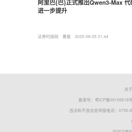
阿里巴{巴}正式推出Qwen3-Max
进一步提升
证券时报网
曹晨
2025-08-05 21:44
关
备案号：
粤ICP备09109218
违法和不良信息举报电话：0755-83
深圳证券