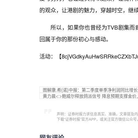
的观众，让港剧的魅力，穿越时空，继
所以，如果你也曾经为TVB剧集而
回属于你的那份初心与感动。
活动：【
8cjVGdkyAuHwSRRkeCZXbTJ
图解康.希{诺}中报：第二季度单季净利润同比增长96
黄力晨<:>鲍威尔释放鸽派信号 降息预期支撑金价
声明：证券时报力求信息真实、准确，文章提及内
下载“证券时报”官方APP，或关注官方微信公众
网友评论