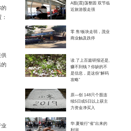
A股{震}荡整固 双节临
你的
近旅游股走强
置：
零.售!板块走弱，茂业
商业触及跌停
提供
读.了上百篇研报还是,
后的
赚不到钱？你缺的不
是信息，是这份“解码
攻略”
原—创 148只个股连
续5日或5日以上获主
力资金净买入
华:夏银行“省”出来的
行业
利润