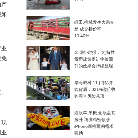
的产
但如
绿田:机械发生大宗交
易 成交折价率
10.40%
行业
金<融>时报：支;持性
避免
货币政策促进物价回
升的效果会持续显现
华海诚科;11.{2}亿并
购背后：321%溢价收
值。
购商誉风险悬顶
港股苹.果概,念股盘初
拉升 鸿腾精密领涨
。现
iPhone新机预购需求
商业
强劲