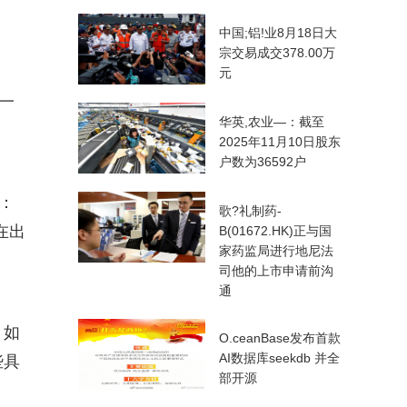
中国;铝!业8月18日大
宗交易成交378.00万
元
一
华英,农业—：截至
2025年11月10日股东
户数为36592户
：
歌?礼制药-
在出
B(01672.HK)正与国
家药监局进行地尼法
司他的上市申请前沟
通
。如
O.ceanBase发布首款
AI数据库seekdb 并全
些具
部开源