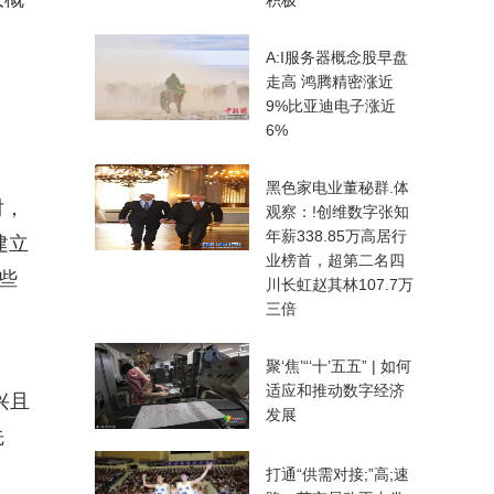
积极”
A:I服务器概念股早盘
走高 鸿腾精密涨近
9%比亚迪电子涨近
6%
黑色家电业董秘群.体
时，
观察：!创维数字张知
年薪338.85万高居行
建立
业榜首，超第二名四
些
川长虹赵其林107.7万
三倍
聚‘焦’“‘十’五五” | 如何
适应和推动数字经济
兴且
发展
先
打通“供需对接;”高;速