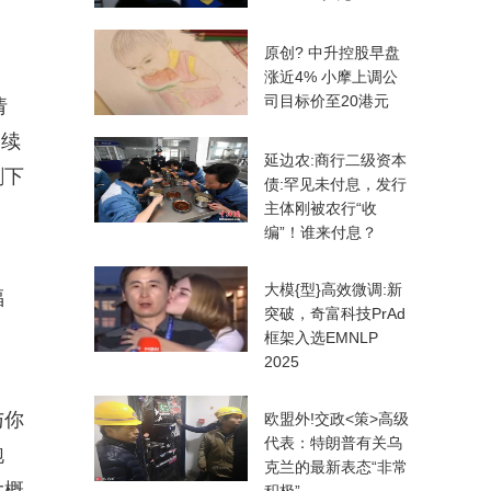
原创? 中升控股早盘
涨近4% 小摩上调公
司目标价至20港元
请
⭐续
延边农:商行二级资本
剩下
债:罕见未付息，发行
主体刚被农行“收
编”！谁来付息？
大模{型}高效微调:新
福
突破，奇富科技PrAd
框架入选EMNLP
2025
与你
欧盟外!交政<策>高级
代表：特朗普有关乌
跑
克兰的最新表态“非常
大概