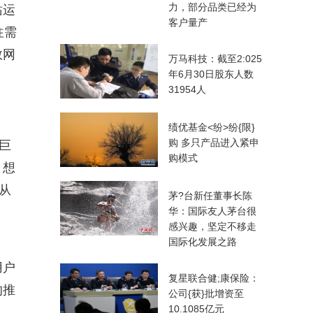
力，部分品类已经为
站运
客户量产
往需
数网
万马科技：截至2:025
年6月30日股东人数
31954人
绩优基金<纷>纷{限}
购 多只产品进入紧申
巨
购模式
。想
从
茅?台新任董事长陈
华：国际友人茅台很
感兴趣，坚定不移走
国际化发展之路
用户
复星联合健;康保险：
的推
公司{获}批增资至
10.1085亿元