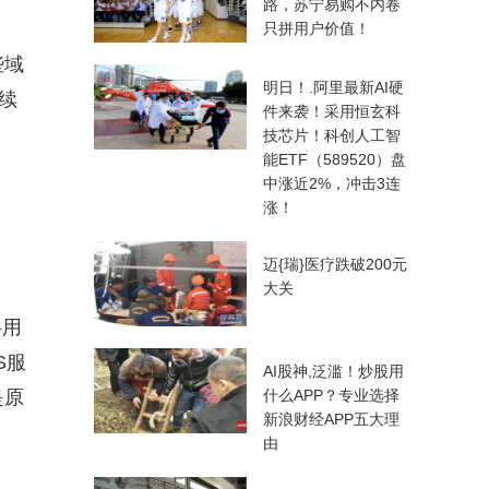
路，苏宁易购不内卷
只拼用户价值！
些域
明日！.阿里最新AI硬
续
件来袭！采用恒玄科
技芯片！科创人工智
能ETF（589520）盘
中涨近2%，冲击3连
涨！
迈{瑞}医疗跌破200元
大关
将用
S服
AI股神,泛滥！炒股用
是原
什么APP？专业选择
新浪财经APP五大理
由